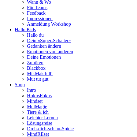
Wann & Wo
Für Teams
Feedback
Impressionen
Anmeldung Workshop
Hallo Kids
Hallo du
Dein «Super-Schalter»
Gedanken ändern
Emotionen von anderen
Deine Emotionen
Zuhören
Blackbox
MikMak hilft
Mut tut gut
Shop
Intro
HokusFokus
Mindset
MutMagie
Tiere & ich
Leichter Lernen
Lösungsreise
Dreh-dich-schlau-Spiele
MindREset