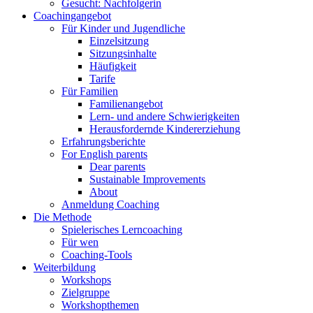
Gesucht: Nachfolgerin
Coachingangebot
Für Kinder und Jugendliche
Einzelsitzung
Sitzungsinhalte
Häufigkeit
Tarife
Für Familien
Familienangebot
Lern- und andere Schwierigkeiten
Herausfordernde Kindererziehung
Erfahrungsberichte
For English parents
Dear parents
Sustainable Improvements
About
Anmeldung Coaching
Die Methode
Spielerisches Lerncoaching
Für wen
Coaching-Tools
Weiterbildung
Workshops
Zielgruppe
Workshopthemen